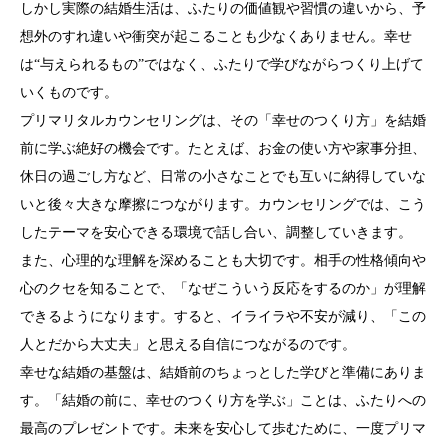
しかし実際の結婚生活は、ふたりの価値観や習慣の違いから、予
想外のすれ違いや衝突が起こることも少なくありません。幸せ
は“与えられるもの”ではなく、ふたりで学びながらつくり上げて
いくものです。
プリマリタルカウンセリングは、その「幸せのつくり方」を結婚
前に学ぶ絶好の機会です。たとえば、お金の使い方や家事分担、
休日の過ごし方など、日常の小さなことでも互いに納得していな
いと後々大きな摩擦につながります。カウンセリングでは、こう
したテーマを安心できる環境で話し合い、調整していきます。
また、心理的な理解を深めることも大切です。相手の性格傾向や
心のクセを知ることで、「なぜこういう反応をするのか」が理解
できるようになります。すると、イライラや不安が減り、「この
人とだから大丈夫」と思える自信につながるのです。
幸せな結婚の基盤は、結婚前のちょっとした学びと準備にありま
す。「結婚の前に、幸せのつくり方を学ぶ」ことは、ふたりへの
最高のプレゼントです。未来を安心して歩むために、一度プリマ