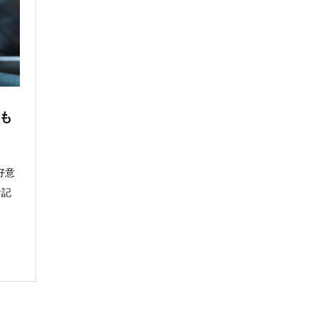
も
好意
な記