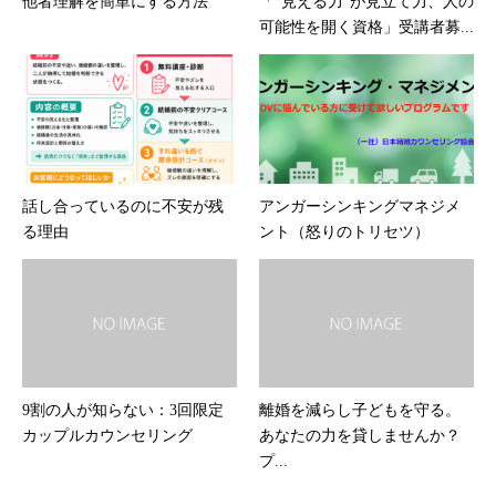
他者理解を簡単にする方法
「“見える力”が見立て力、人の
可能性を開く資格」受講者募...
話し合っているのに不安が残
アンガーシンキングマネジメ
る理由
ント（怒りのトリセツ）
9割の人が知らない：3回限定
離婚を減らし子どもを守る。
カップルカウンセリング
あなたの力を貸しませんか？
プ...