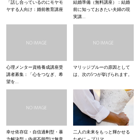
「話し合っているのにモヤモ
結婚準備（無料講座）：結婚
ヤする人向け：婚前教育講座
前に知っておきたい夫婦の現
実講...
心理メンター資格養成講座受
マリッジブルーの原因として
講者募集：「心をつなぎ、希
は、次の5つが挙げられます。
望を...
幸せ依存症・自信過剰型・暴
二人の未来をもっと輝かせる
力解決型・内省不能型は無意
ために – プリマ...